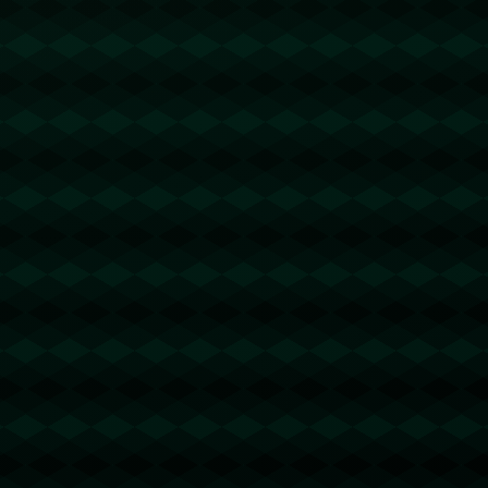
伦比的球技以及领导才能。然而，对于K-图拉姆来
吸引的，除了他在场上的表现，还有他在时尚和个性上
焦点，而这一点对于年轻人来说，无疑是一种自信与勇气
K-图拉姆以及其他年轻人难以企及的偶像。
上表现出的稳定性和持续性给K-图拉姆带来了巨大的
质与**足球智慧**无疑是值得学习的榜样。维埃拉在
心目中的英雄模型。
自己独特的**个人品牌**。在现代体育中，个性化的
方式以及善用社交媒体的平台，向全球球迷展示了他的
得了更多的商业机会和社会话语权。
他的故事告诉世人，即使在现代足球巨星辈出的时代，