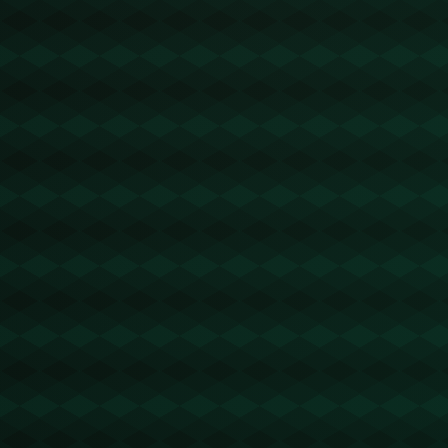
联系信息
河北省邯郸市永年县讲武乡
022-7027559
admin@ladomicilo.com