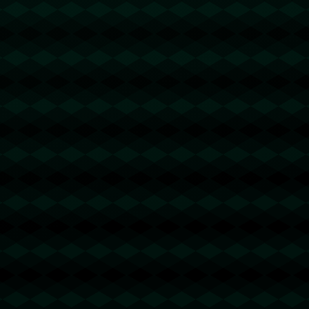
渐在自己职业生涯中融入两位巨星的特点。通过不断模
**多样化的表现力**和自信，而维埃拉则带给他沉稳