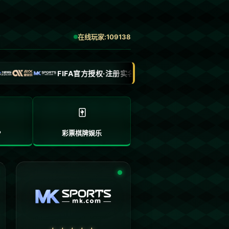
门威斯尼斯pg电子
联系澳门威斯尼
戏的团队
斯pg电子游戏