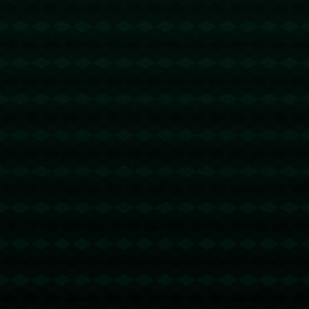
英超名人堂2023候選人：托尼·亞當斯.
阅读更多