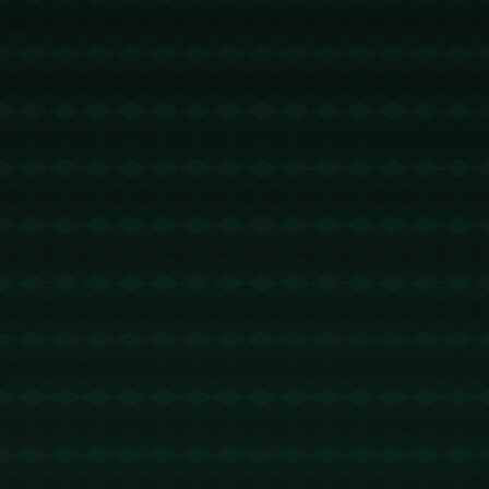
全运会单打资格赛再爆冷门！三位国乒
选手苦战七局，输给省队球员.
阅读更多