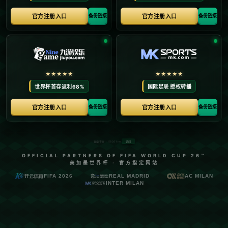
服
务
首页
服务