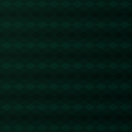
2026-02-08
2+7+7詹姆斯准三双，灰熊坐收大礼.
勇士轻取马刺，6人出色发挥，4人表现及格，3人
低迷.