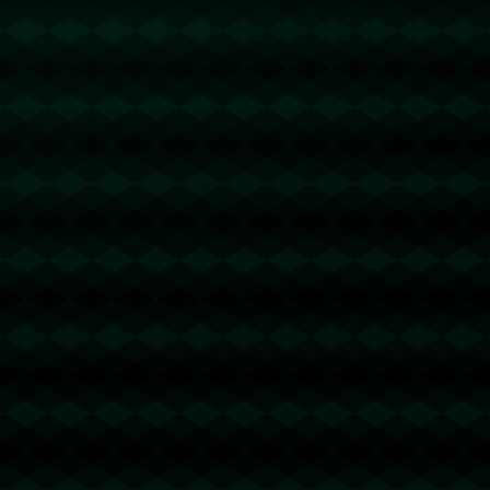
2026-02-05
理查利森：從受傷擔憂到完全自信！.
订阅我们的服务