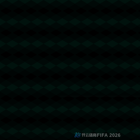
随时了解我们的最新动态！订阅我们的时事通讯即可
首页
联系我们
17735788284