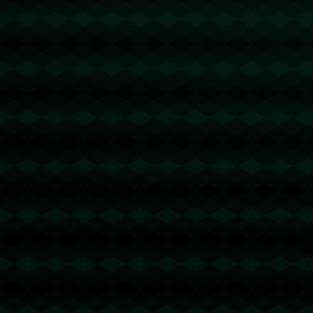
2026-02-06
B费&卡塞米罗VS安东尼，数据对比：俩
大腿带不动一个拖后腿的.
订阅新闻通讯