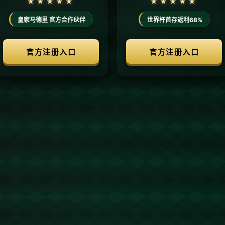
友谊赛-姆巴佩点射帕瓦尔双响 法国4-1苏格兰.