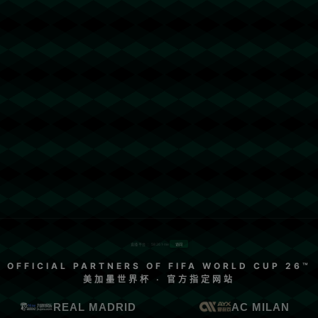
收到独家内容和特别优惠。
关于我们
服务
团队
新闻中心
邮箱
admin@ladomicilo.com