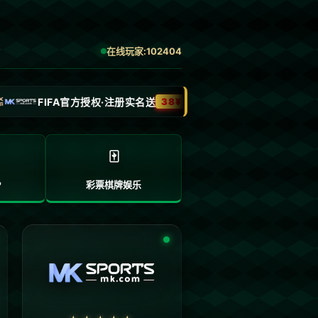
门威斯尼斯pg电子
联系澳门威斯尼
戏的团队
斯pg电子游戏