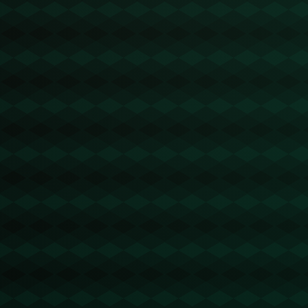
發型與才華吸引.
2026-02-09
K-圖拉姆：博格巴是偶像 其次是維埃拉
被其多變發型與才華吸引.
日本岩手县沿海发生4.3级地震.