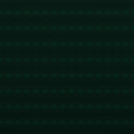
可能成为停滞不前的借口。事实上，**曾经的比赛结果也揭
示了乐观虽能帮助稳定军心，却容易掩盖现实问题，导致短
期内看不到真正的改善。**
以往案例中，国足多次在输球后发表类似表态。例如2019
年的亚洲杯对阵伊朗时，赛后团队同样强调“在学习中成
长”，但这种表态并未带来实质性的改变。多年后的今天，
面对沙特的失利，似乎又一次在重复这类言辞。难免让人质
疑，这些乐观的发言是否真能带来切实改变？
---
### **平衡乐观与反思，国足未来在何方？**
无论是名宿的犀利点评，还是国足将帅“三人行”的乐观态
度，这场比赛给中国足球敲响了一个警钟：如何在逆境中正
确定位自我，找到持续进步的方向，是当前亟需解决的问
题。而对球迷而言，国足未来需要的不仅是“乐观”，更是踏