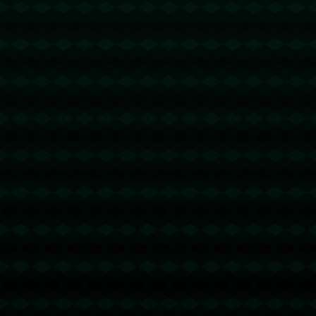
K-圖拉姆：博格巴是偶像
其次是維埃拉 被其多變發
型與才華吸引.
2026-02-09
友谊赛-姆巴佩点射帕瓦尔
双响 法国4-1苏格兰.
2026-02-09
2+7+7詹姆斯准三双，灰
熊坐收大礼.
2026-02-08