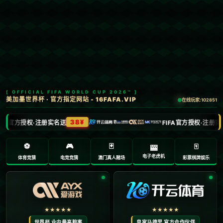
17735788284
admin@ladomicilo.com
国
足
0
-