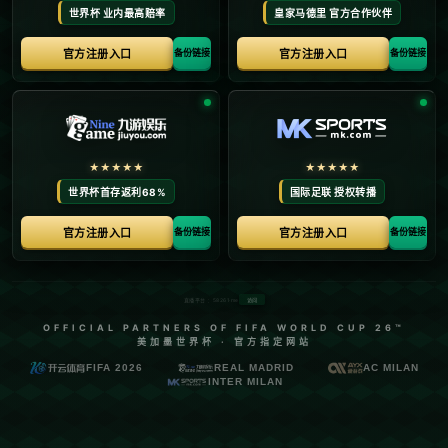
阿
莫
林
仍
嘴
硬
：
未
来
能
夺
英
超
.
首页
曼联又创117年耻辱 已从3项杯赛出局 阿莫林仍嘴硬：
未来能夺英超.