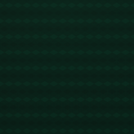
---
### **阿莫林的“嘴硬”：是否真正能扭转乾坤？**
尽管三项杯赛出局让阿莫林备受压力，但这位主帅在接受媒
体采访时却坚信曼联有能力在未来冲击英超冠军：“我们有
潜力，不应该被短期的失败定义。”此番言论尽管显得过于
乐观，但也透露出他对球队长期规划的信心。
#### **复盘葡萄牙联赛成功经验**
阿莫林此前在葡萄牙体育执教时，他以年轻球员为基础打造
了崭新战术，并夺得葡超冠军。他正试图将类似模式应用到
曼联。然而，英超的竞争环境和葡超截然不同，他需要进一
步优化球队的技战术适配，以适应更高水平的对抗。
#### **重振士气与化解场外危机**