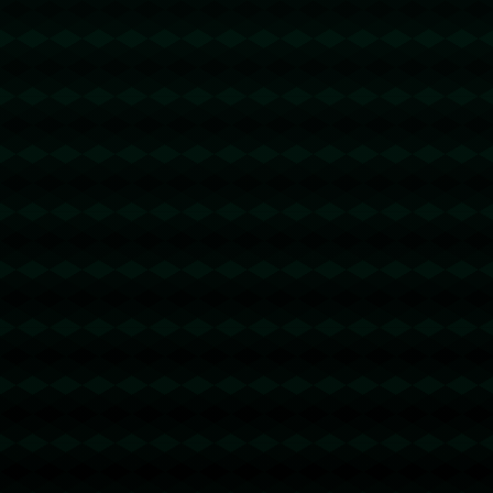
最新文章
K-圖拉姆：博格巴是偶像
其次是維埃拉 被其多變發
型與才華吸引.
2026-02-09
友谊赛-姆巴佩点射帕瓦尔
双响 法国4-1苏格兰.
2026-02-09
2+7+7詹姆斯准三双，灰
熊坐收大礼.