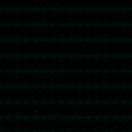
勇士轻取马刺，6人出色发挥，4人表现及格，3人
低迷.
订阅新闻通讯
随时了解我们的最新动态！订阅我们的时事通讯即可收到独
家内容和特别优惠。
订阅我们的服务