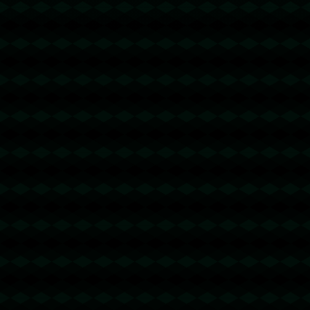
友谊赛-姆巴佩点射帕瓦尔双响 法国4-1苏格兰.
2+7+7詹姆斯准三双，灰熊坐收大礼.
日本岩手县沿海发生4.3级地震.
重磅微视频丨总书记心系的“头等大事”.
勇士轻取马刺，6人出色发挥，4人表现及格，3人
低迷.
订阅新闻通讯
随时了解我们的最新动态！订阅我们的时事通讯即可收到独