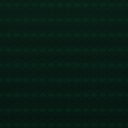
在羽坛历史上，类似石宇奇与李佳豪这种老将新秀对决的情
况并不鲜见。1997年全英羽球赛上，熊国宝与陶菲克的经
典对抗便给人们留下深刻印象。*当时，年轻的陶菲克凭借
灵活的打法和对熊国宝体能上的消耗，最终获得了胜利*。
这一历史镜鉴告诉我们，胜利并非仅由经验决定，状态调整
和临场发挥同样举足轻重。
总而言之，**石宇奇与李佳豪的全英羽球赛对决**是一场
不可多得的经典之战。两位选手不仅为自己而战，更为中国
羽毛球的未来注入新的活力和希望。无论最终结果如何，这
场比赛都将成为羽坛历史上浓墨重彩的一笔。
本文关键词:
澳门威斯尼斯pg电子游戏