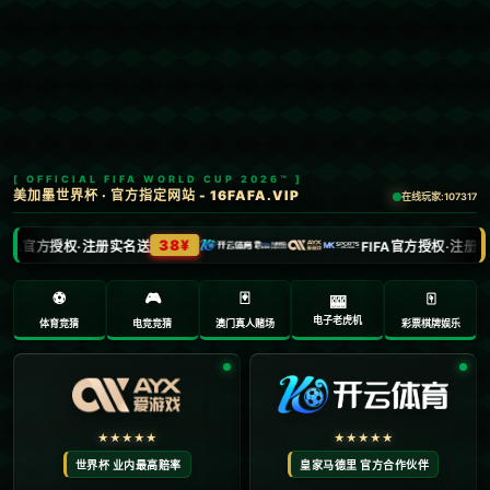
17735788284
admin@ladomicilo.com
全
英
羽
球
赛
｜