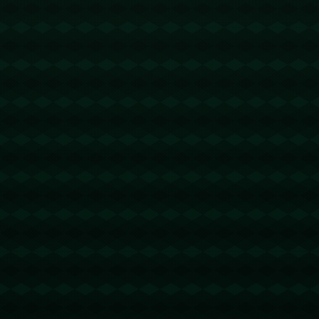
本文关键词:
澳门威斯尼斯pg电子游戏