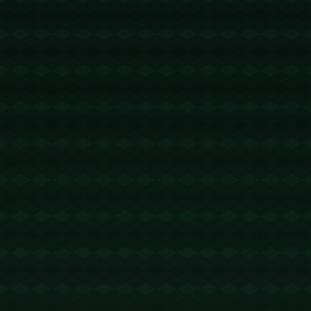
**欧联杯布莱顿vs罗马分析前瞻：罗马有望力克布莱顿晋
级**
在即将到来的欧联杯淘汰赛阶段，布莱顿与罗马的对决无疑
是球迷们关注的焦点。这场比赛既是英超劲旅对抗意甲强队
的经典交锋，也是两支风格截然不同的球队之间的碰撞。本
文将深入分析两队的现状、战术打法及阵容配置，解析罗马
为何有望在此次对决中占据上风。
**1. 球队近期表现**
*布莱顿*在本赛季英超中的表现可圈可点，尤其是在面对中
下游球队时展现出了强大的攻击力。然而，其后防线的不稳