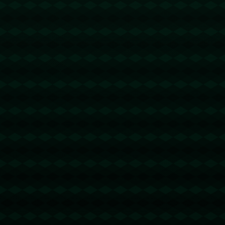
类别
健康保险
汽车保险
房屋保险
人寿保险
旅行保险
商业保险
最新文章