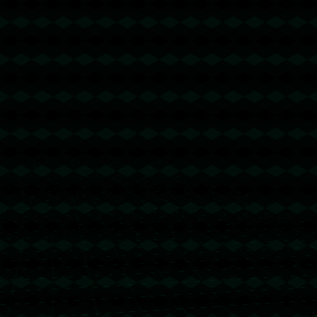
勇士轻取马刺，6人出色发挥，4人表现及格，3人
低迷.
订阅新闻通讯
随时了解我们的最新动态！订阅我们的时事通讯即可收到独
家内容和特别优惠。
订阅我们的服务