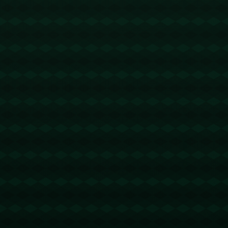
本文关键词:
澳门威斯尼斯pg电子游戏
类别
健康保险
汽车保险