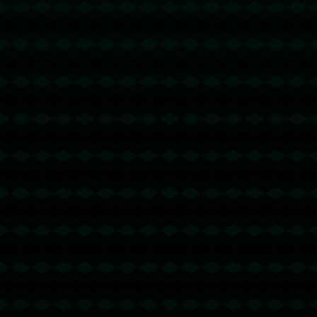
推荐新闻
K-圖拉姆：博格巴是偶像 其次是維埃拉 被其多變
發型與才華吸引.
友谊赛-姆巴佩点射帕瓦尔双响 法国4-1苏格兰.
2+7+7詹姆斯准三双，灰熊坐收大礼.
日本岩手县沿海发生4.3级地震.
重磅微视频丨总书记心系的“头等大事”.
勇士轻取马刺，6人出色发挥，4人表现及格，3人
低迷.