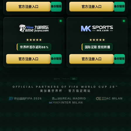
费
重
炮
远
射
中
柱
，
C
罗
小
角
度
补
射
破
门
.
首页
“J罗”表演还得看C罗！B费重炮远射中柱，C罗小角度补
射破门.