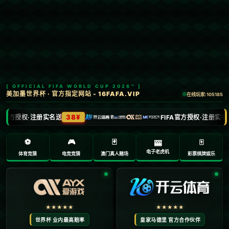
17735788284
admin@ladomicilo.com
“
J
罗
”
表
演
还
得
看
C
罗
！
B