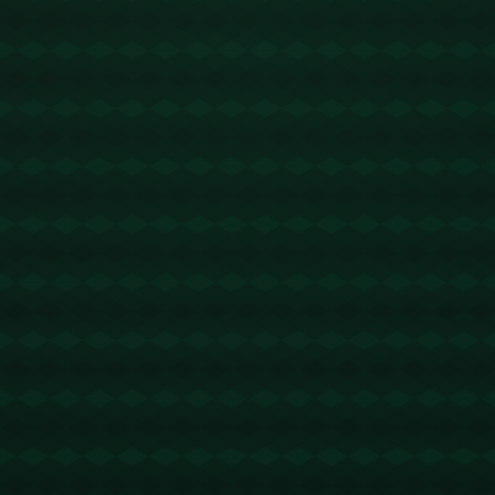
**媒体的推波助澜**同样在这次事件中起到了极大的作
用。在社交媒体迅猛发展的时代，任何**赛场冲突**都会
被迅速放大成网络热门。优质的视频剪辑、迅速的现场报
道，以及球迷的跟帖评论，都会让事件的关注度呈指数增
长。这为NBA提供了更多的曝光机会，也促使联盟不得不对
类似事件进行反思与管理。
在这次收视率飙升事件的背后，我们应感谢斯图尔特在比赛
中表现出的勇气与无畏，这种**赛场精神**才能将一场普
通的比赛推向舆论的风口浪尖。然而，无论如何，这种支付
高昂代价才能获得的关注，无疑为NBA敲响了警钟。未来的
赛场上，我们不希望再看到类似的**赛场冲突**，而是期
待更加精彩与纯粹的篮球之战。