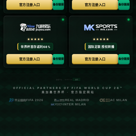
活
塞
冲
突
登
全
美
热
搜
，
收
视
率
飙
升
到
第
一
名
.
首页
感谢斯图尔特吧，森林狼活塞冲突登全美热搜，收视率
飙升到第一名.