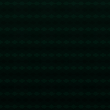
最新文章
K-圖拉姆：博格巴是偶像
其次是維埃拉 被其多變發
型與才華吸引.
2026-02-09
友谊赛-姆巴佩点射帕瓦尔
双响 法国4-1苏格兰.
2026-02-09