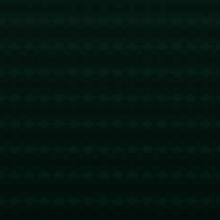
类别
健康保险
汽车保险
房屋保险
人寿保险
旅行保险
商业保险