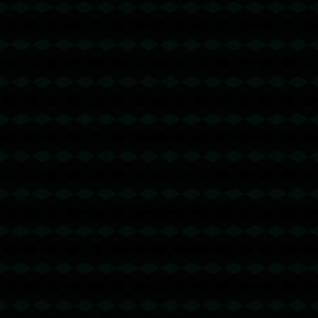
日本岩手县沿海发生4.3级地震.
重磅微视频丨总书记心系的“头等大事”.
勇士轻取马刺，6人出色发挥，4人表现及格，3人
低迷.
订阅新闻通讯
随时了解我们的最新动态！订阅我们的时事通讯即可收到独
家内容和特别优惠。