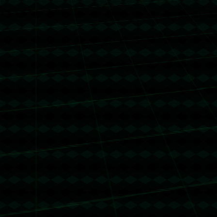
首页
关于我们
服务
团队
新闻中心
联系我们
联系我们
17735788284