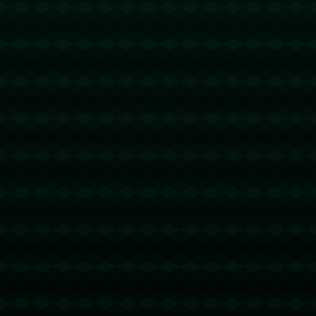
健康保险
汽车保险
房屋保险
人寿保险
旅行保险
商业保险
最新文章
K-圖拉姆：博格巴是偶像