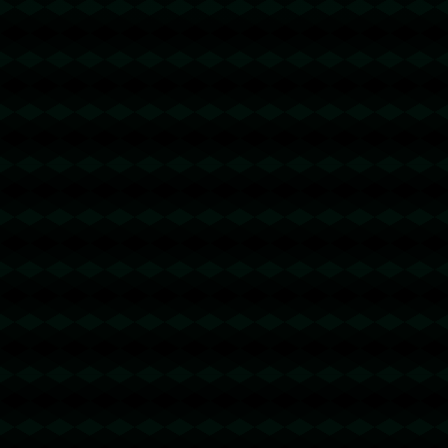
推荐新闻
K-圖拉姆：博格巴是偶像 其次是維埃拉 被其多變
發型與才華吸引.
友谊赛-姆巴佩点射帕瓦尔双响 法国4-1苏格兰.
2+7+7詹姆斯准三双，灰熊坐收大礼.
日本岩手县沿海发生4.3级地震.
重磅微视频丨总书记心系的“头等大事”.
勇士轻取马刺，6人出色发挥，4人表现及格，3人