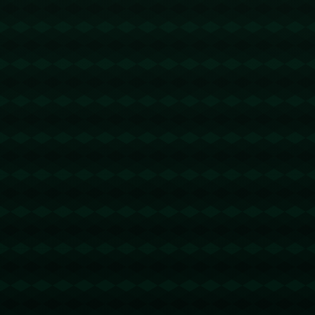
本文关键词:
澳门威斯尼斯pg电子游戏
类别