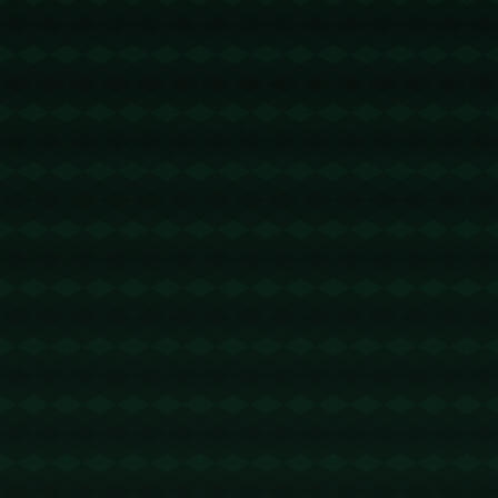
**曝斯特林將成為阿迪達斯代言人 希望其能加盟皇馬**
現時足球圈又掀起一場話題，據消息透露，英格蘭球星拉希
姆·斯特林（Raheem Sterling）即將成為阿迪達斯
（Adidas）的品牌代言人。更令人激動的是，**阿迪達斯
或希望通過這一合作，推動斯特林加盟西甲豪門皇家馬德里
（Real Madrid）**。若這則消息屬實，不僅對斯特林的職
業生涯有重大影響，還可能改變足球品牌營銷策略的格局。
### **斯特林與阿迪達斯合作的深層意圖**