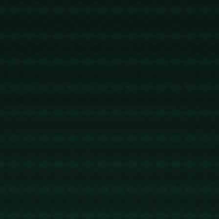
自從斯特林成為國際足壇的焦點以來，他與運動品牌的關係
便備受關注。目前，斯特林合作的主要品牌是新百倫（New
Balance），而與阿迪達斯的潛在合作似乎正處於最後的敲
定階段。這次的合作不僅是品牌贊助合同，似乎還暗藏另一
層深意——**阿迪達斯希望利用自己的全球資源，助力斯特
林加盟皇家馬德里**，進一步提升其品牌在世界足壇的影響
力。
皇家馬德里作為世界足球的翹楚，一直吸引著包括阿迪達斯
在內的眾多品牌的關注。阿迪達斯自1998年起便是皇馬的
官方合作夥伴，雙方的合作已經超過二十年。據分析，如果
斯特林能夠穿上阿迪達斯的戰靴出現在伯納烏球場，不僅對
斯特林本人是職業生涯的躍進，更是品牌與俱樂部共贏的一
次絕佳機會。
### **斯特林加盟皇馬的可能性與價值**
近年來，斯特林的球場數據十分亮眼，不論是在曼城、切爾