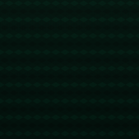
挑战，但他们仍有能力在这种高强度比赛中找到突破口。
---
### 案例分析：平局如何在高水平比赛中频繁出现？
以最近一场欧冠比赛为例，国际米兰与拜仁慕尼黑的交锋以
**1-1的平局告终**，双方在数据上几乎没有明显优劣势。
从比赛过程来看，高水平对战中，球队通常会采取更加谨慎
的战术，避免贸然进攻的风险。阿森纳同样经历了类似情
况，他们与曼城的比赛最终以**0-0平局**收场，这充分说
明，在重要赛事中，平局往往是两队实力接近时的一种自然
结果。
这种情况也正是本场比赛为何更倾向于平局的主要原因。根
据OPTA历史预测数据，两队实力相当的情况下，平局结果
的概率约比一般比赛**高出20%**。