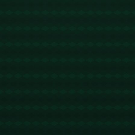
纳。
---
### OPTA预测背后的逻辑：哪些数据决定胜负？
OPTA的预测并不是凭空而来，而是通过复杂的数据模型对
比赛双方进攻、防守、控球率、个人球员能力等多方面进行
量化分析。以下是几个关键指标：
1. **赛事节奏与控球能力**：
阿森纳以场均控球量62%称霸英超，但国米的控球率虽然
略低，却更加高效。他们一旦抢到球权，传球成功率高达
87%。这意味着阿森纳需要时刻小心国米的快速反击，否
则稍一松懈，就可能付出代价。