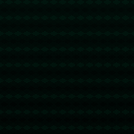
类别
健康保险
汽车保险
房屋保险
人寿保险
旅行保险