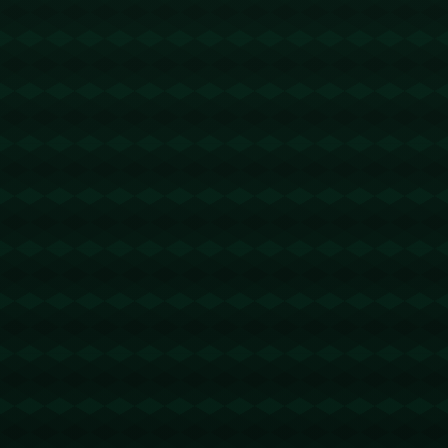
国米近期连续5场比赛保持不败，队内士气高昂。而阿森纳
刚刚经历一场艰难的联赛平局，尽管体能上可能面临一部分