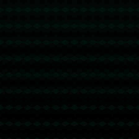
商业保险
最新文章
K-圖拉姆：博格巴是偶像
其次是維埃拉 被其多變發
型與才華吸引.
2026-02-09
友谊赛-姆巴佩点射帕瓦尔
双响 法国4-1苏格兰.
2026-02-09