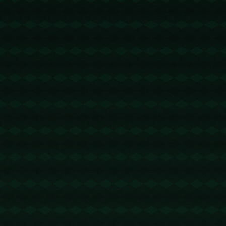
### OPTA预测国米阿森纳：取胜概率伯仲之间，比赛或
将平局收场