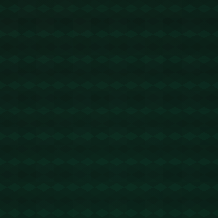
2. **进攻火力分析**：
阿森纳的前场配合无疑是一大强项，他们本赛季场均进球达
到2.1粒，擅长通过快速推进制造机会。而国米虽以防守起
家，但球队的反击效率极高，场均破门能力也可媲美阿森