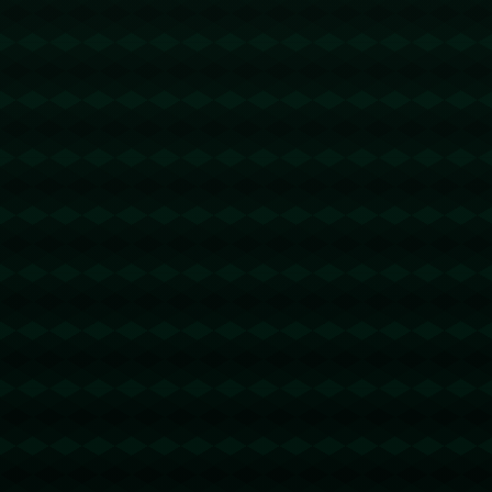
类别
健康保险
汽车保险
房屋保险
人寿保险
旅行保险
商业保险