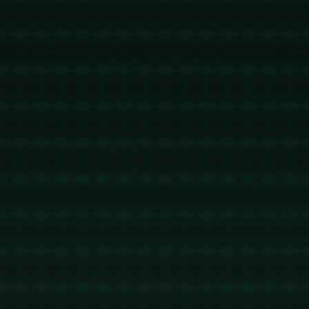
**国足客战日本能否守出奇迹？精神层面表现比结果更重要
**
在亚洲足球舞台上，中日对决无疑是一场万众瞩目的赛事。
作为两支实力差距显著的球队，国足面对日本，能否在客场
“守”出奇迹，无疑是本场比赛的核心看点。然而，与结果相
比，**精神层面的表现可能更能体现一支球队的真正价值
**。在近期的国际比赛中，许多球队已经用行动证明了，精
神凝聚力往往可以填补技术上的短板。