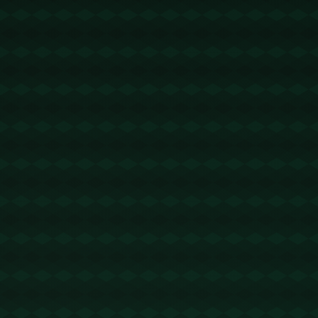
### **精神层面为何更重要？**
中国国家队在国际赛场上的表现历来被寄予厚望，但现实中
却屡屡受挫。面对技术和经验明显占优的日本队，国足此役
需摆正心态，将注意力聚焦在**精神力量和团队协作**
上，而不是单纯追求结果。毕竟，足球比赛的魅力之一就在
于弱队也可以凭借不屈的斗志和不懈的努力，为球迷带来振
奋人心的瞬间。
无论是防守端的站位、反击中的默契，还是每一个球权的拼