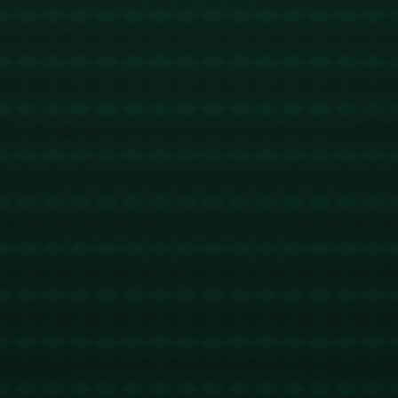
迹。
### **国足该如何应战日本？**