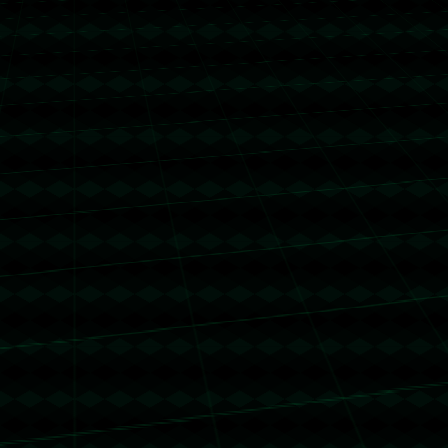
首页
关于我们
服务
团队
新闻中心
联系我们