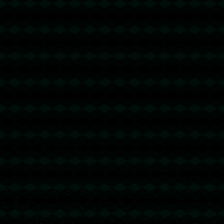
重磅微视频丨总书记心系的“头等大事”.
勇士轻取马刺，6人出色发挥，4人表现及格，3人
低迷.
订阅新闻通讯
随时了解我们的最新动态！订阅我们的时事通讯即可收到独
家内容和特别优惠。
订阅我们的服务