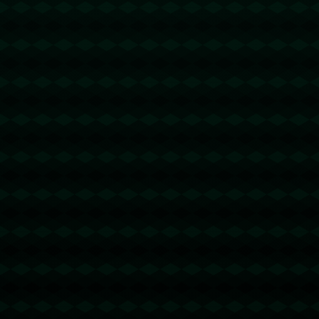
最新文章
K-圖拉姆：博格巴是偶像
其次是維埃拉 被其多變發
型與才華吸引.
2026-02-09
友谊赛-姆巴佩点射帕瓦尔
双响 法国4-1苏格兰.
2026-02-09
2+7+7詹姆斯准三双，灰