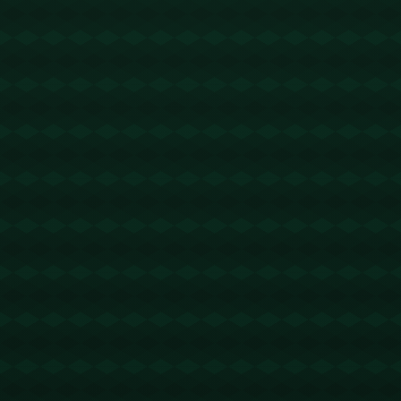
考虑到冰球等竞技运动的特殊性，一些国家的体育机构已经
采取了有效的措施来保障运动员的安全。例如，在加拿大，
冰球赛事不仅有严格的场内纪律约束，还加强了场外的安全
巡逻，对于可能出现的冲突情况制定了详细的预案。通过这
些措施，他们有效减少了赛后暴力事件的发生。