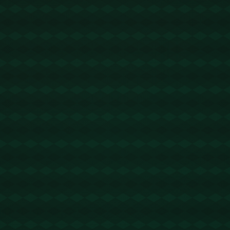
**冰球运动中的安全隐患**
冰球作为一项快速且对抗激烈的运动，容易因情绪激动而产
生摩擦。**赛后的暴力**不仅仅是冰球赛事中的个例，这
反应出赛事组织方在维持比赛安全环境上的一些漏洞。这些
漏洞包括安保人员的配备不足、紧急情况应对措施的不完善
等。提高赛事过程中安保监控的力度，完善安全措施十分必
要。
**案例分析：有效的安全措施**