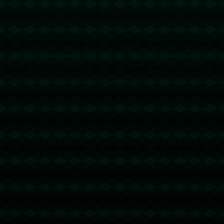
K-圖拉姆：博格巴是偶像
其次是維埃拉 被其多變發
型與才華吸引.
2026-02-09
友谊赛-姆巴佩点射帕瓦尔