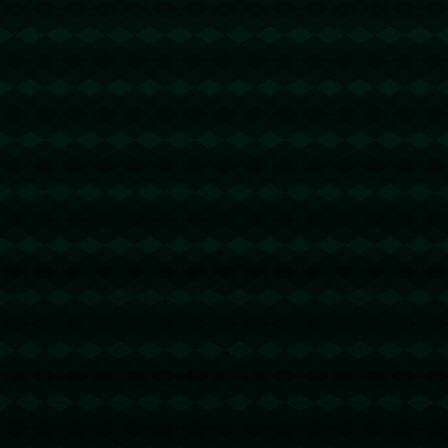
类别
健康保险
汽车保险
房屋保险
人寿保险
旅行保险
商业保险
最新文章