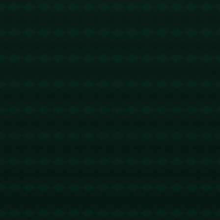
**如何防止此类事件再度发生**
首先，**加强赛场的安保措施**是重中之重。增加警力，
确保每场比赛都有足够的安保人员分布于赛场各处，并设置
明确的警戒线，杜绝非赛事相关人员靠近运动员。其次，在
比赛结束后，应有专门的**休息通道设计**，避免运动员
与观众或对方支持者有正面接触的机会。此外，提高各队对
运动员的人身安全教育，增强他们对潜在危险的防范意识，
也是长效的预防手段。
**小结**