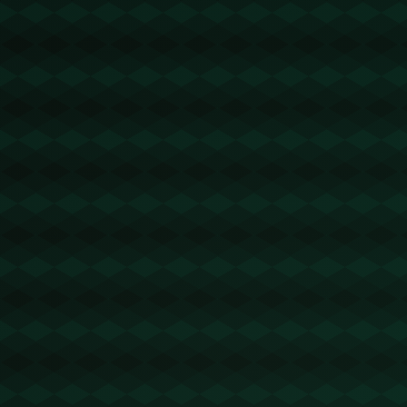
类别
健康保险
汽车保险
房屋保险
人寿保险
旅行保险
商业保险