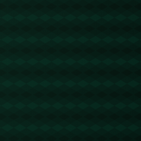
主场的统治力。**在过去的这个赛季中，五大联赛中
强大的实力，也让球迷对接下来赛季充满期待。本文将
作战对胜利如此重要。
的关键因素之一。_竞技场上的熟悉感、球迷的热情支
。在足球五大联赛中，有经验和实力的球队往往能借助
季在主场保持不败的原因不仅在于球员的实力和教练的
彩和支持常常成为激励球员超常发挥的重要因素。而在
次印证了这一点。