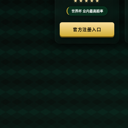
尤
文
主
场
击
败
球
队
主
场
不
败
.
首页
尤文主场击败国米，本赛季五大联赛仍有6支球