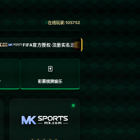
门威斯尼斯pg电子
联系澳门威斯尼
戏的团队
斯pg电子游戏