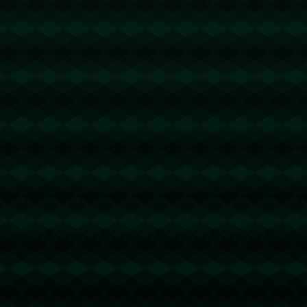
从战术上说，主场比赛给予了球队在比赛中采用冒险策略
补这一因素。**例如，巴黎圣日耳曼在主场的比赛中，常
**。这些战略上的考虑也是球队能够在主场保持不败的重
综合来看，保持主场不败不仅是球队实力的体现，更是俱
中的这六支保持主场不败的球队，一方面展现出了自身卓
的重要性。未来赛季，我们期待这些球队继续书写主场传