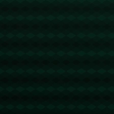
重磅微视频丨总书记心系的“头等大事”.
勇士轻取马刺，6人出色发挥，4人表现
及格，3人低迷.