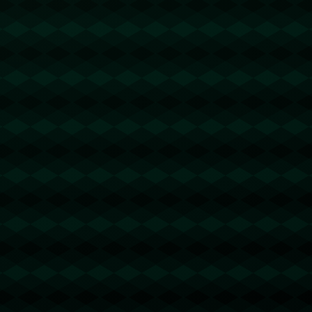
的机会，因为即使面临风险，主场观众的支持也足以弥
常充分利用中场的控球战术，以确保对手无法轻易进攻
要原因之一。
乐部、城市文化和球迷力量综合作用的结果。五大联赛
越的竞技水平，另一方面也向我们展示了主场对于球队
奇，并在全球舞台上创造新的辉煌。