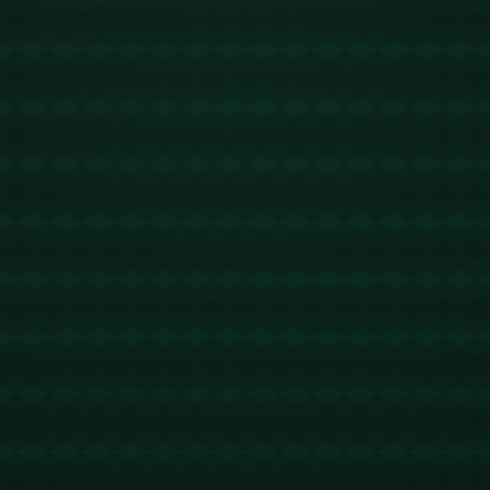
**中国足球的未来需要我们从根基上进行改革**，不论是
从青少年培训体系的完善，还是从球员心理素质的提升，抑
或是在比赛策略的多样化上，都值得我们去深入探讨和实
践。未来，可通过更多国际交流与合作，学习他国的先进经
验，培养出具备国际竞争力的年轻球员。
***中日这场激烈的对抗不仅仅是比分的较量，而更是两国
足球发展路径的对比**。胜负虽已定，但中国年轻球员的成