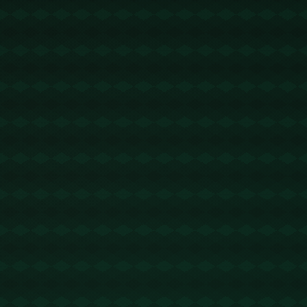
这样的安排并未能改变比赛的结果。这样的战术选择也表明
了中国队教练的无奈和迫切求变的心态。
**比赛中，中国队的困境不仅是临场发挥的问题**，更是
整体足球水平的问题。日本足球近年来在青训和联赛体系上
不断创新和完善，使得他们在青年队的表现上一直保持领
先。反观中国队，虽然青训系统已经在慢慢建立，但在基础
设施、教练员资源以及比赛经验等多个方面仍需进步。
我们可以从其他国家的青训经验中找到一些启示。例如，德
国的青训模式在2000年欧洲杯失利后进行了全面改革，大
力投入青训并强调战术素养的培养。经过十余年的发展，他
们的青年队在世界赛场上屡获佳绩。这表明**系统化和坚持
不懈的努力**才是提升足球水平的重要路径。