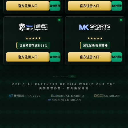
多
打
一
人
未
能
破
门
，
门
将
客
串
中
锋
！
.
首页
U23亚洲杯中国0-1日本：多打一人未能破门，门将客串
中锋！.