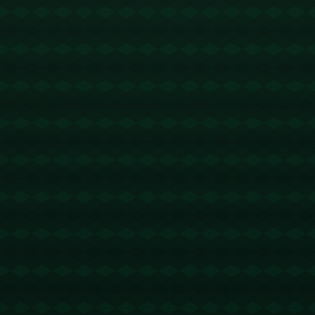
长之路依然漫长。希望通过这样重要的比赛经验，能激励中
国足球走向光明的未来。**