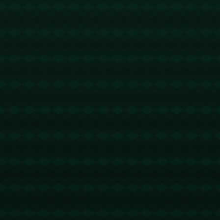
### 排名走势预测及案例分析