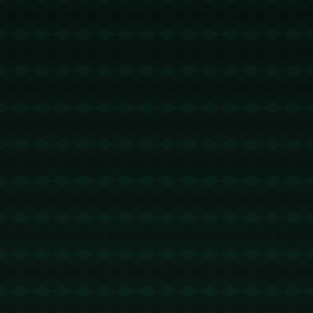
**NBA西部排名更新：湖人稳坐第四，太阳掉队，三队争夺
最后名额**
随着NBA常规赛进入尾声，西部排名争夺愈演愈烈。*竞争
白热化*的不只是季后赛资格，更包括对排名的微调和最后
名额的抢夺。近日，湖人以稳健表现巩固了自己第四的位
置，而太阳队则因连续失利从竞争中掉队。此外，第十名附
近的三支球队为争夺附加赛最后一席拼尽全力。这场**西部
生死战**无疑牵动了球迷的神经。
### 湖人表现抢眼，稳居西部第四
本赛季全面复苏的洛杉矶湖人展示了**深厚的阵容实力和比
赛韧性**。尽管赛季初一度陷入挣扎，但随着詹姆斯与戴维
斯的逐渐回暖，以及角色球员如里夫斯、范德比尔特的高效