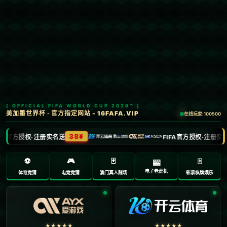
17735788284
admin@ladomicilo.com
N
B
A
西
部
排
名
更
新
：
湖
人