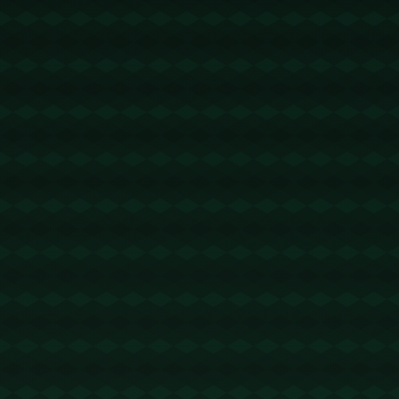
表现，湖人再次成为西部的有力竞争者。在最近五场比赛
中，湖人拿下四场胜利，牢牢锁定了西部第四的席位。他们
的**攻防转换能力**在关键时刻更是助球队一再取得胜
利。
值得一提的是，湖人主帅达尔文-哈姆对阵容的调整可谓功
不可没。防守端的提升和罚球线上的稳定性使球队比上赛季
更加成熟。对于湖人来说，保住第四名意味着能在季后赛首
轮获得主场优势，这将是他们冲击更好战绩的重要保障。
### 太阳状态下滑，险失附加赛机会
相较湖人，太阳的情况显然没有那么乐观。尽管一度位列西
部前列，但随着核心球星凯文·杜兰特因伤缺阵和布克状态
不稳，太阳队在战绩上出现了明显下滑。近期的连败让他们
从竞争者梯队滑落到危险边缘。**进攻上的断电**和**防
守失误**频发成为其致命问题。尤其是与国王和掘金这样的
劲旅交手时，太阳暴露了阵容深度不足的短板。