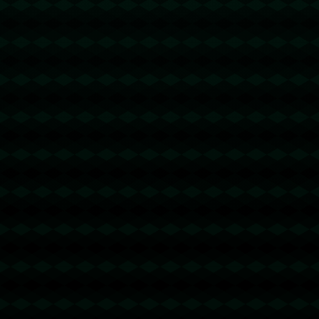
型與才華吸引.
2026-02-09
友谊赛-姆巴佩点射帕瓦尔
双响 法国4-1苏格兰.
2026-02-09
2+7+7詹姆斯准三双，灰
熊坐收大礼.
2026-02-08