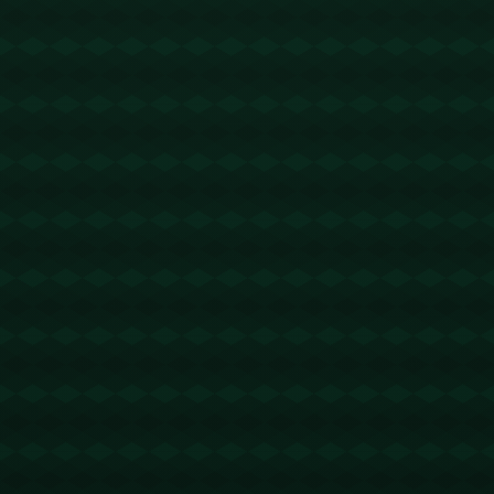
- **鹈鹕队**：无论是锡安的频繁伤病还是英格拉姆的低
迷，鹈鹕是一支潜力十足却不够稳定的球队。尽管他们常被
视为**冲击季后赛的热门**，但不佳的化学反应可能成为
瓶颈。