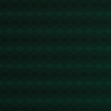
最新文章
K-圖拉姆：博格巴是偶
像 其次是維埃拉 被其多
變發型與才華吸引.
2026-02-09
友谊赛-姆巴佩点射帕瓦
尔双响 法国4-1苏格兰.
2026-02-09