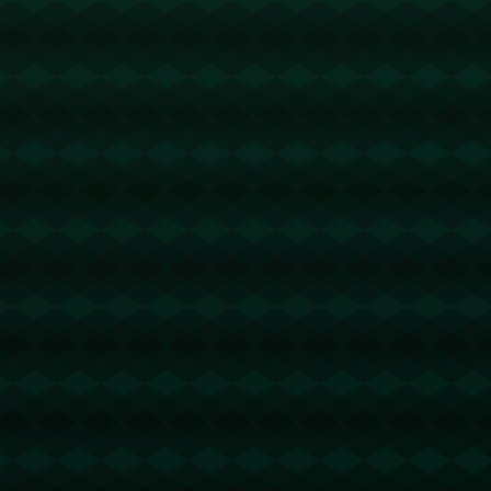
言自己已经对对手的防守策略进行过深入研究，这一次的进
### **切尔西战术解析：控球与高压**
本场比赛，切尔西主教练明确实施了**控球与高压战术*
中，切尔西67%的控球率是他们主动掌握比赛节奏的有力
尔西频频通过短传渗透逼迫哥本哈根防线失误。
此外，切尔西的边路进攻策略也显得尤为突出。右路的詹
数次角球与任意球机会。这种全方位的进攻施压让哥本哈
分。
### **哥本哈根的坚韧但无奈的表现**
虽然哥本哈根最终未能完成逆转，但他们在比赛中的表现
球队避免了更大的失利。他在第43分钟扑出斯特林的近距