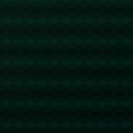
球完全是经过精确计算后的“精致设计”。
*，这一策略大大压制了哥本哈根的有效反击。在比赛
证明。尤其是在中场核心奇尔韦尔和恩佐的组织下，切
姆斯和左路的库库雷利亚屡次制造威胁，为球队赢得了
根始终处于防守反击的困境之中，难以将进攻转化为得
依然值得称赞。特别是门将格拉尔的多次精彩扑救，为
离射门，展现了顶级门将的水准。