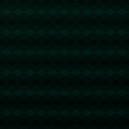
的不足。这导致他们很难有效地将球推进到切尔西的防
最终因人数较少和切尔西防守紧密而难以形成破门。
0分钟，哥本哈根尝试进行了一次大规模的人员调整，
场防守和延缓比赛节奏有效应对了对手的激进策略。这
下冷静、果断的心理素质。
石。这种心理层面的成熟，使得切尔西的整体表现更加