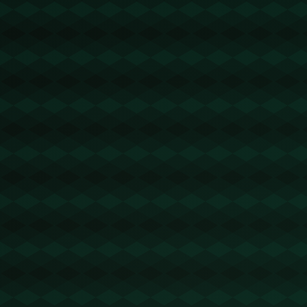
类别
健康保险
汽车保险
房屋保险
人寿保险
旅行保险
商业保险