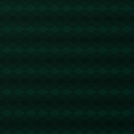
新锐球队展现实力的重要舞台。切尔西本赛季表现起伏
麦劲旅哥本哈根，切尔西以两回合总比分3-1完成晋
现寄予厚望。
守体系和反击能力跻身欧洲赛场。这场比赛中，双方的
球的魅力。
7分钟，霍尔利用速度与灵活性突破了哥本哈根的防守
下角，帮助切尔西取得了至关重要的领先优势。这个进
的执行力。
了年轻球员在关键时刻的价值。通过赛后采访，霍尔坦