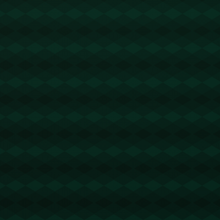
### **比赛背景及重要意义**
欧协联，这项越来越受到关注的欧洲赛事，是众多豪门和
不定，但其在欧协联中展现出了强劲的竞争力。此次面对丹
级，这不仅巩固了球队的信心，也让球迷们对其未来的表
哥本哈根作为北欧足球的代表之一，近年来凭借稳健的防
一举一动都成为欧协联历史上的经典案例，展现了现代足
### **霍尔低射破门：胜利关键时刻**
比赛的焦点无疑是切尔西小将霍尔的那粒制胜进球。在第6
阵线。在禁区外稍作调整后，他一记低射精准击破球门右
球不仅展现了霍尔的个人能力，还体现了切尔西整体战术
霍尔的表现是切尔西迈向胜利的缩影，他的进球再次印证