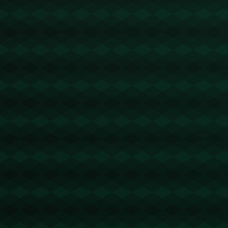
熊坐收大礼.
2026-02-08
推荐新闻
K-圖拉姆：博格巴是偶像 其次是維埃拉
被其多變發型與才華吸引.
友谊赛-姆巴佩点射帕瓦尔双响 法国4-1
苏格兰.
2+7+7詹姆斯准三双，灰熊坐收大礼.
日本岩手县沿海发生4.3级地震.