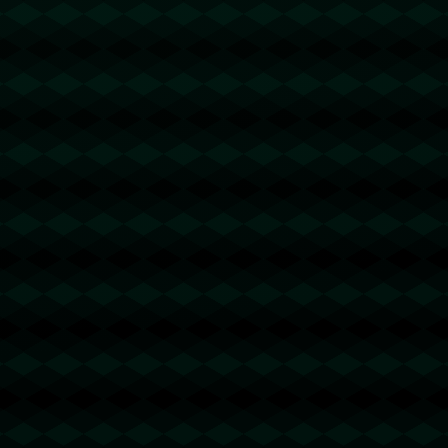
望这篇**足彩彩票预测**文章能够帮助您在投注时做