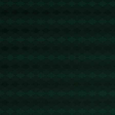
类别
健康保险
汽车保险
房屋保险
人寿保险
旅行保险
商业保险