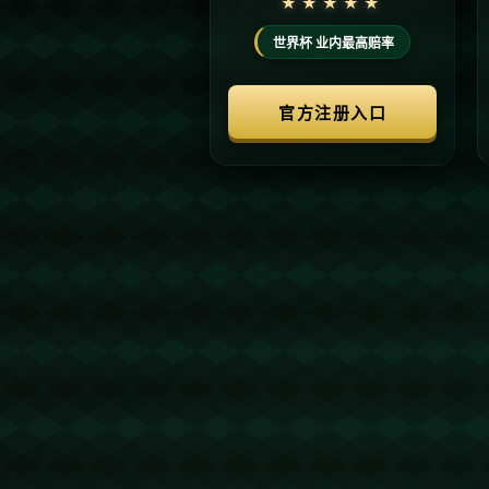
【
原
创
】
足
彩
里
尔
V
S
南
特
.
首页
【原创】足彩彩票预测：周六025法甲 里尔VS