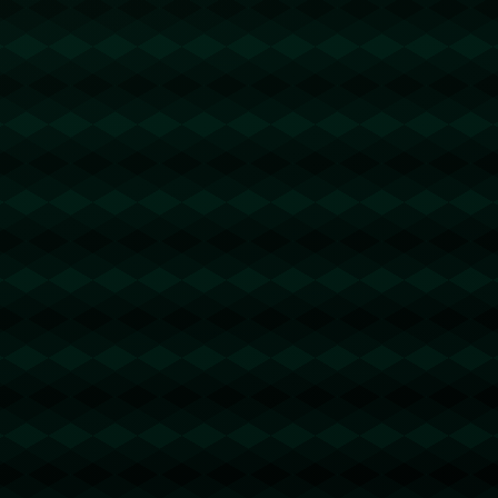
注，在南特一场意外胜利中获得高达数倍的回报。这样
险，避免在一场比赛中押上全部赌注。