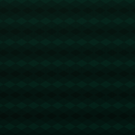
在过去五次交锋中，里尔以三胜两负略占上风，而在主场作战
值得注意的是，南特在最近的客场比赛中状态有所回暖，
几分不确定性。*历史数据显示，里尔在面对同类型球队时
失误进行反击。*
**球员状态与战略布局**
在球员层面上，里尔的头号射手约瑟·约贝尔在本赛季的表
的最大依仗。相比之下，南特的主要进攻武器则是中场核心
球队创造机会。*业内人士分析，里尔可能采用“高位逼抢+
法，以保障防守稳固的同时伺机反击。*
**投注建议**
结合多方面的信息和分析，本场比赛建议彩民选择**里尔胜
在主场的强势表现以及南特在进攻端的潜在爆发力。但需
都有可能导致偏差。