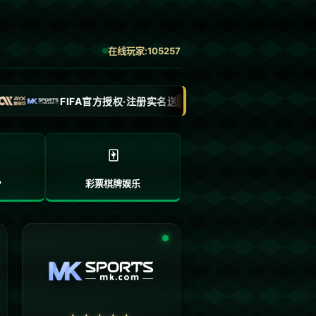
门威斯尼斯pg电子
联系澳门威斯尼
戏的团队
斯pg电子游戏