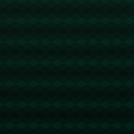
---
### **惨败背后的教训：海港如何止步于磨合瓶颈？**
在赛季初，海港队决策层曾对阵容进行大规模调整，希望
整具有鲜明的冒险性质，一些球员甚至被提前“清理出局”
启时便传闻将**北上加盟一家新锐中超球队**。这种决
过于忽视具体的技战术匹配。
在最近的这场惨败中可以看出，后防线的临场表现显得漏
贺惯的缺席或许并非关键，但不得不承认，他的比赛经验
多球迷开始推测，这场失利会否直接促使海港队改变既定
---
### **贺惯的职业价值：明星球员是否仍是海港的必需品