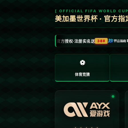
17735788284
admin@ladomicilo.com
首
关于
页
pg