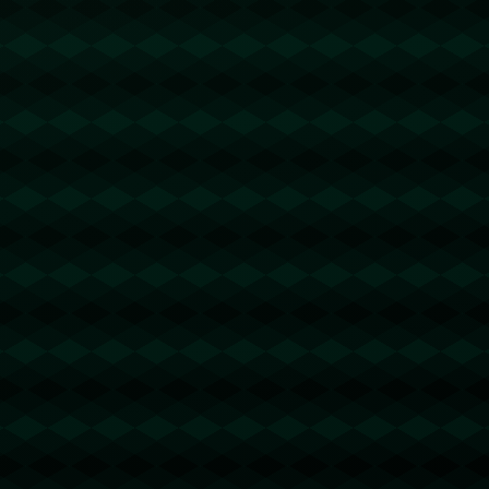
抢下，国青中场频频丢球，无法有效为前锋输送威胁
表现的重要影响因素。从这场比赛的开局来看，国青队
信和斗志。
一脚欠缺效率，导致最终仅攻破对手一次球门。这是国