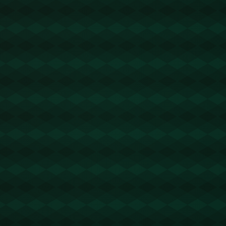
**热身赛-U20国青1-4负全北现代：年轻阵容的挑战与思考
在备战新赛季之际，**U20国青队**与韩国劲旅全北现
比分定格为1-4后，留给球迷的不仅是失望，还有对年轻
U20国青队在强队面前暴露出的问题，引发了广泛的讨论
---
### **强敌当前：全北现代的压制力显现**
全北现代作为韩国K联赛的一流俱乐部，以战术成熟、阵容
合和扎实的防守。在比赛中，全北现代不仅保持了场上的
的防线。对于年轻的国青球员而言，这样高水平的对手无疑是
在全场比赛中，全北现代通过快速的传球和高效的进攻，