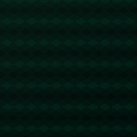
有显而易见的问题亟待解决。以下是此次比赛中暴露出
，盯人不够到位，整体队形缺乏凝聚力。尤其是中卫之