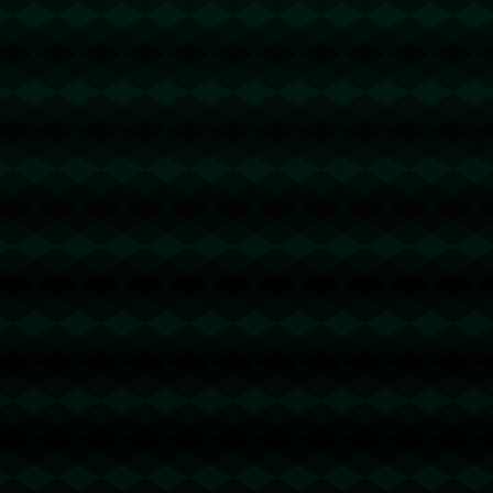
### **年轻球员的成长空间：挑战中找机会**
尽管1-4的比分不够亮眼，但不能忽视国青队在比赛中的
次反击机会打入一球，这说明年轻球员们正在逐步适应高
这场比赛或许是一件好事：面对强大的对手，会让球员从
这样的强队无疑是国青队查漏补缺的重要磨刀石。通过剖
发展仍然充满希望。