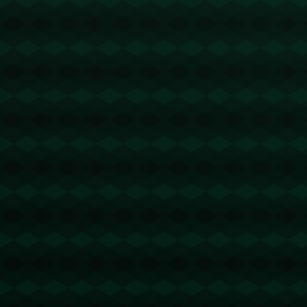
重磅微视频丨总书记心系的“头等大事”.
勇士轻取马刺，6人出色发挥，4人表现
及格，3人低迷.