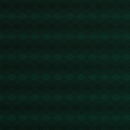
最新文章
K-圖拉姆：博格巴是偶
像 其次是維埃拉 被其多
變發型與才華吸引.
2026-02-09
友谊赛-姆巴佩点射帕瓦
尔双响 法国4-1苏格兰.
2026-02-09
2+7+7詹姆斯准三双，灰