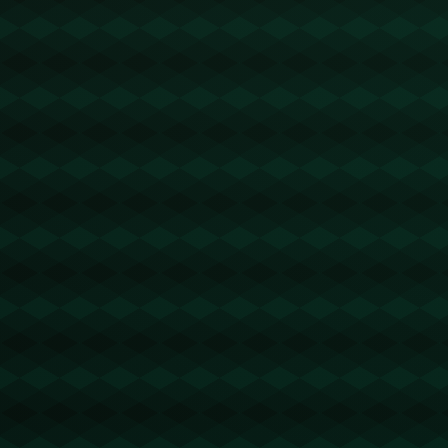
熊坐收大礼.
2026-02-08
推荐新闻
K-圖拉姆：博格巴是偶像 其次是維埃拉
被其多變發型與才華吸引.
友谊赛-姆巴佩点射帕瓦尔双响 法国4-1
苏格兰.
2+7+7詹姆斯准三双，灰熊坐收大礼.
日本岩手县沿海发生4.3级地震.