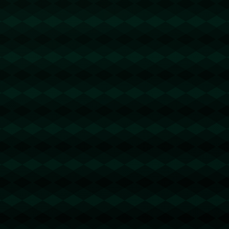
吴曦等人担纲，他们的经验在一定程度上保证了球队不
问题暴露无遗。**过去的经验派打法**，在面对像日
能和冲击力。例如，被提拔的新星张玉宁在组织传控环
些值得观察的球员将为国足带来**意料之外的变化