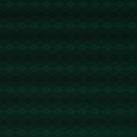
# 国足新一期大名单：费南多、艾克森回归，吴曦、徐新等
**谁能代表国足，谁又无缘入选？**每一次国家队大名
的新一期名单再度成为焦点，归化球员费南多和艾克森的回
名国脚的落选却让人感到几分唏嘘。这份新名单传达了怎
透析其中的深意。
---
## **费南多、艾克森归来，归化球员重返聚光灯**
作为近年来中国足球改革的重要象征，归化球员的加入一
赛季状态起伏后，很长时间未能入选国足。本次他们的**强
- **费南多：重拾信心的攻击利器**
费南多曾是中超赛场上的速度型尖刀，他的突破能力和边