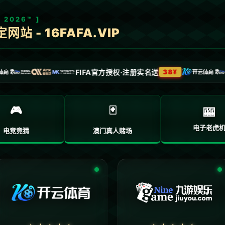
澳门威斯尼斯
服
单独
新闻
澳
电子游戏
务
服务
中心
游