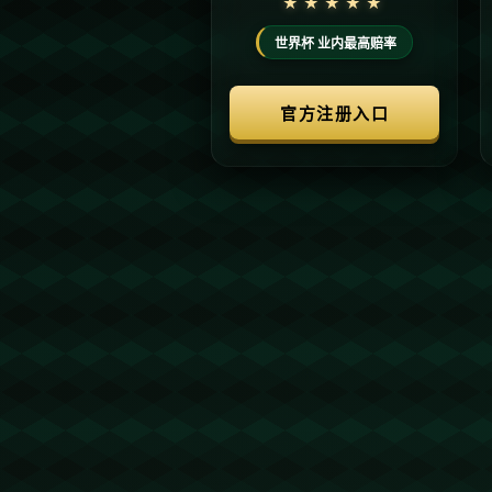
国
足
新
一
期
大
曦
、
徐
新
等
8
首页
国足新一期大名单：费南多、艾克森回归，吴曦