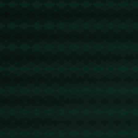
类别
健康保险
汽车保险
房屋保险
人寿保险
旅行保险
商业保险