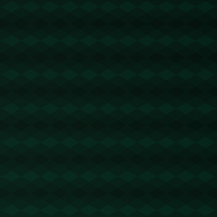
8人落选！
单的公布，都能引发热议。本次中国国家男子足球队公布
归无疑是振奋人心的消息，而包括吴曦、徐新在内的8
样的信号？背后又有哪些值得关注的变化？本文将带你
直备受关注。然而，费南多和艾克森两位归化球员自上
势回归**引发了外界广泛讨论。
路冲击力在此前的联赛中重新展现风采。本次回归国家