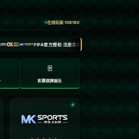
门威斯尼斯pg电子
联系澳门威斯尼
戏的团队
斯pg电子游戏