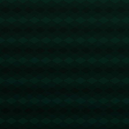
重磅微视频丨总书记心系的“头等大事”.
勇士轻取马刺，6人出色发挥，4人表现
及格，3人低迷.