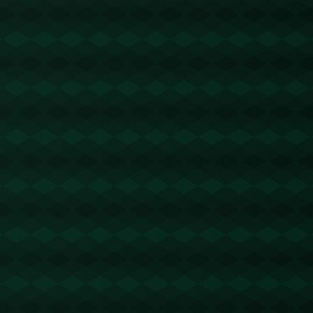
*。无论是面对亚洲强队还是西亚劲旅，他的特点都将给
和经验依然是国足进攻端的重要武器。尽管此前状态略
他的再次入选充满期待。
主教练对进攻端的重视。未来，他们能否再现昔日辉