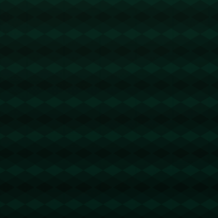
- **吴曦落选：国足老臣迎来分水岭**
作为国足的重要中场核心，吴曦一度承担着组织、串联和
响，他的状态波动也开始显现。主教练可能希望通过年轻球
- **徐新缺席：战术调整的牺牲品**
徐新的技术实力毋庸置疑，但在现代足球的对抗性需求下
要原因。此外，教练组可能试图挖掘更有针对性、特点鲜
**中场阵容的调整**让人看到国足寻求平衡和改变的目标
变的新思路，这体现了教练团队对未来比赛要求的洞悉和
---
## **案例分析：国足的新选择能否带来质变？**