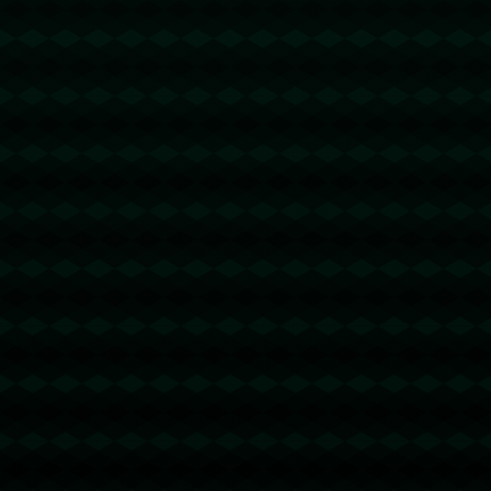
旅行保险
商业保险
最新文章
K-圖拉姆：博格巴是偶像
其次是維埃拉 被其多變發
型與才華吸引.
2026-02-09
友谊赛-姆巴佩点射帕瓦尔
双响 法国4-1苏格兰.
2026-02-09