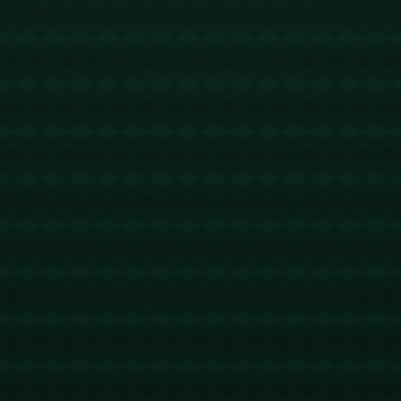
了戰術的靈活性。他選擇讓部分主力球員休息，同時給剛加
入的維尼修斯更多上場時間，這一安排既保證了主力球員的
體能，又鋒線補強了深度，為本賽季熱刺在多條戰線上的征
程奠定基石。同時，像孫興慜這樣的核心球員被安排替補登
場，也體現了教練對比賽節奏和球員體能的高超把控。