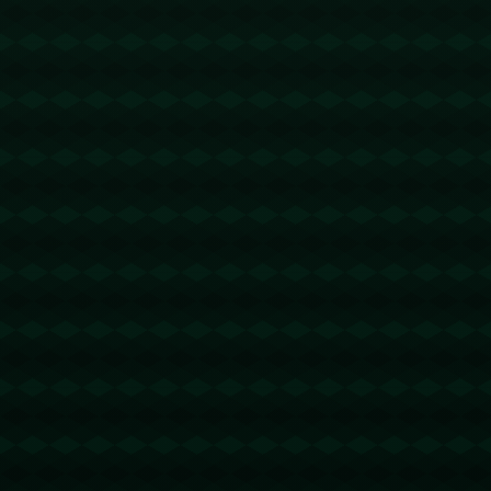
熱刺本場3-0的勝利顯然振奮人心，但掀開比賽細節我們不
難看出，其背後是穆里尼奧戰術佈局的成功以及核心球員持
續穩健表現的合力。*熱刺在這場比賽中的控球率達到了
59%，完成了22次射門，其中8次射正，展現出頗具壓迫力
的進攻風格*。而LASK林茨這邊雖然試圖尋求反擊機會，但
由於實力上的差距，他們的進攻始終未能形成真正威脅。
從戰術功能、多線調配到個人表現，穆里尼奧和他的熱刺在
這場比賽中傳遞了一個清晰的信號——這支球隊對歐聯杯冠
軍充滿渴望，而貝爾與孫興慜的精彩發揮也讓球迷對未來充
滿信心。
本文关键词:
澳门威斯尼斯pg电子游戏