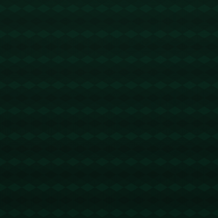
**英超**作为世界上最具观赏性的足球联赛之一，其吸引
力不仅在于激烈的比赛，也在于它为球员提供了秀自己身体
素质与综合能力的舞台。巴代的到来，无疑会为联赛注入新
的活力，也为像切尔西这样的俱乐部增添更为强劲的后防实
力。
目前，尽管巴代转会英超尚处于传闻阶段，但通过名宿卡卢
的评价，我们可以预见到这位潜力非凡的中卫将给英超带来
怎样的冲击和能量。他或许正是未来豪门们后防线上的一颗
新星。