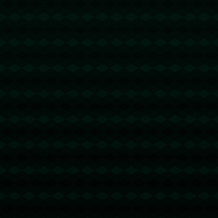
汽车保险
房屋保险
人寿保险
旅行保险
商业保险
最新文章
K-圖拉姆：博格巴是偶像
其次是維埃拉 被其多變發
型與才華吸引.