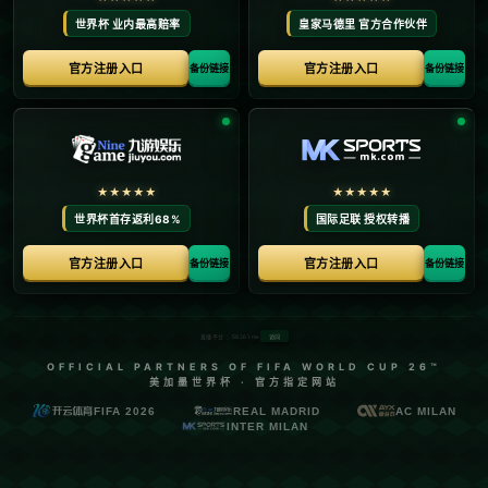
：
上
去
就
是
拼
，
尽
量
发
挥
自
己
全
部
能
力
.
首页
2传1射！海港小将李新翔：上去就是拼，尽量发挥自己
全部能力.