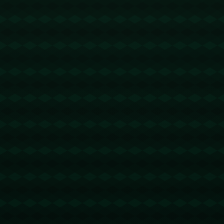
给所有人上了一课：**敢于抓住机会，全力以赴的态度才是
立足职业赛场的根本**。
数据显示，类似李新翔这样的年轻球员，在职业赛场上的表
现和接下来的发展潜力，对中国足球本身的提升将起到不可
估量的推动作用。