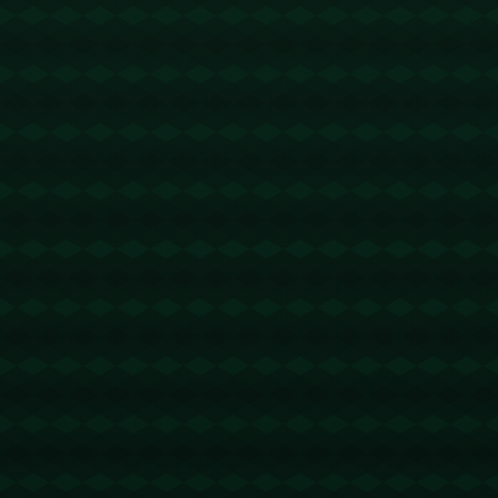
类似的例子还有北京国安的张玉宁，他从青年梯队开始便展
现出令人敬佩的刻苦态度，最终牢牢坐稳国字号核心位置。
这些球员的成长路径都表明：成功并非偶然，而是经验与努
力的积累。
---
### **关键词融入：李新翔为何备受关注**
李新翔的成功不仅仅是个人能力和拼劲的体现，也预示着中
国足球对年轻球员的资源倾斜正在产生积极效果。通过科学
的青训体系和充分的比赛机会，越来越多的年轻人像李新翔
一样，在关键时刻证明自己。李新翔凭借“**2传1射**”，
不仅成为海港队的制胜功臣，也让球迷们看到了中国足球未
来的希望。
通过这场比赛，这位小将在球场上的自信、冷静和绝佳表现