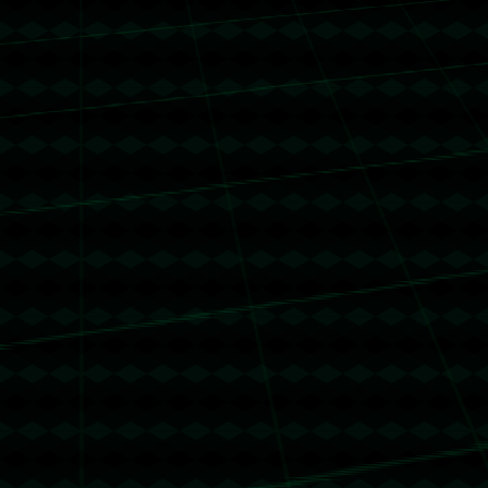
首页
关于我们
服务
团队
新闻中心
联系我们
联系我们
17735788284
邮箱
admin@ladomicilo.com