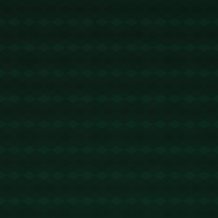
### **李新翔惊艳表现：一场比赛重塑身价**
在这场比赛中，李新翔作为海港队的主力上场，他不仅完成
了**两次助攻**，还贡献了**一粒高质量进球**。值得注
意的是，这不是一次偶然的爆发，而是他长期努力的结果。
赛后，李新翔表示：“上去就是拼，尽量发挥自己全部能
力。”短短一句话，折射出了他的比赛态度——敢于在压力
下表现自己。
通过细看比赛回放可以发现，李新翔的两次助攻展现了他对
场上局势的敏锐洞察力。他曾在一次反击中精准传球，将队
友成功送入单刀位置。这不仅证明了他的**大局观和技术能
力**，更凸显了年轻球员在关键场合中的冷静与自信。而在