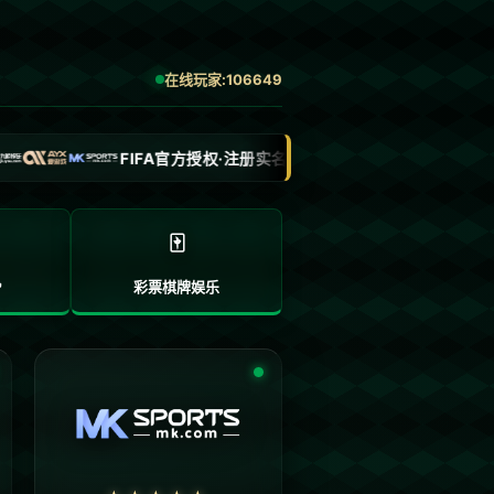
门威斯尼斯pg电子
联系澳门威斯尼
戏的团队
斯pg电子游戏