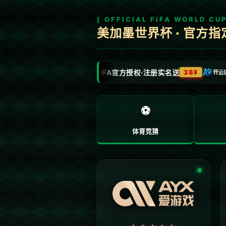
17735788284
admin@ladomicilo.com
首
关于
页
pg