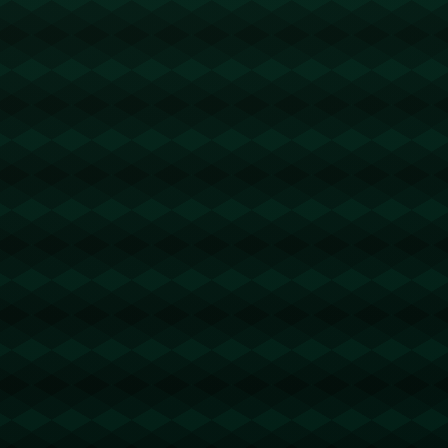
郭艾伦，作为辽宁男篮的核心球员，多次带领球队在CBA
冠。他的**快速突破**、**精准投篮**和**顽强的防
更多地蕴含着对郭艾伦职业生涯积淀的肯定。