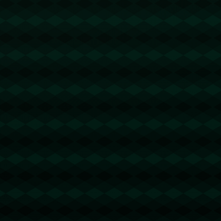
**雕像的意义**
*雕像*落成不仅仅是对郭艾伦的个人成就的展示，更是对
史中并不常见，因此它所承载的意义非同一般。雕像的落
的贡献和影响力，也是一种与当地球迷之间的深厚联系的
**优秀运动员的榜样**