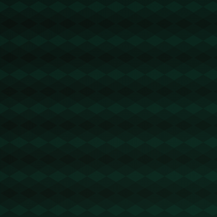
类别
健康保险
汽车保险
房屋保险
人寿保险
旅行保险
商业保险