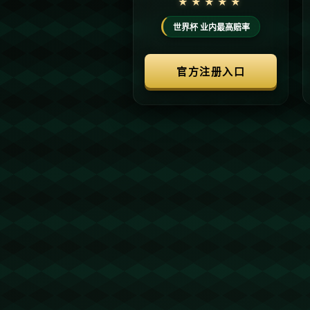
郭
艾
伦
雕
像
落
首页
郭艾伦雕像落成？.