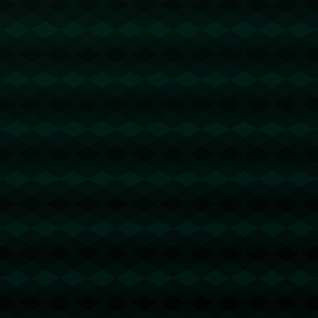
中国篮球文化的传播与推动。这样的雕像在国内体育历
成地点选择在郭艾伦成名的城市，象征着他对这座城市
象征。