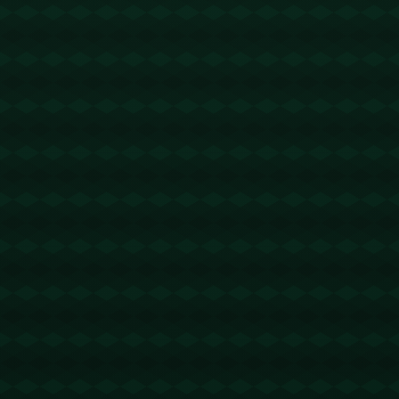
作为一名常年率领季后赛强队的教练，布登霍尔泽提供了一
些应对杜兰特级别球员的思路。他认为，将防守压力分散到
团队是关键，以减少杜兰特的一对一机会。"你无法单用个
人去限制杜兰特，因为他太全面了。你必须设计防守体系来
迫使他更难出手，并降低他的传球效率。”这是布登霍尔泽
针对杜兰特提出的防守策略。
与此同时，他也坦言，与杜兰特对抗时，尽可能减少现场失
误尤为重要。杜兰特擅长利用对手犯下的每一次错误，从而
快速转换为得分机会。布登霍尔泽认为，杜兰特的这项能力
对比赛走势的影响是巨大的，任何球队都需要重点关注这一
方面。