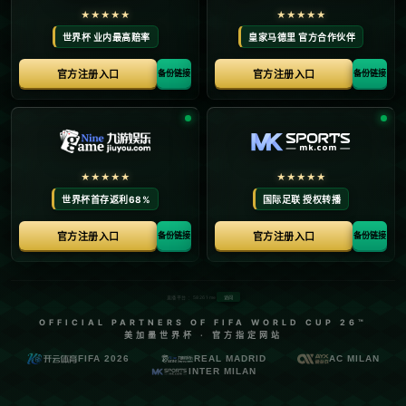
布
登
霍
尔
泽
谈
到
杜
兰
特
自
N
B
A
全
明
星
周
末
后
…
.
首页
布登霍尔泽谈到杜兰特自NBA全明星周末后….