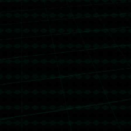
首页
关于我们
服务
团队
新闻中心
联系我们