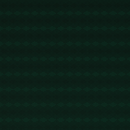
作为一名身经百战的主帅，布登霍尔泽深知如何评估对手的
行为模式与状态。他特别强调了杜兰特的长时间高效性和不
易被限制的得分能力，指出："杜兰特一直在挑战对手并打
破防守规则，不论是在流畅的中距离投篮还是全面的篮下进
攻上，他的威胁性都与赛季前一致。这就是使他成为历史级
别的优秀球员的关键因素。”
### **数据如何印证杜兰特的稳定性？**
从数据层面来看，杜兰特在全明星赛后的表现确实令人叹为
观止。本赛季截止目前，他场均贡献**29+分的高效得分，
同时拥有超过50%的投篮命中率**，这样的效率无疑让任
何教练头疼。特别是在全明星周末后的几场比赛中，杜兰特
多次在关键时刻挺身而出，帮助球队完成逆转或巩固领先，
这正是他多年累积下来的“关键先生”属性的完美展现。