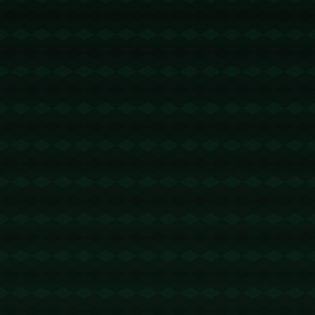
**布登霍尔泽谈到杜兰特自NBA全明星周末后：巨星间的较
量从未停歇**
*NBA一直以来就是巨星表演的舞台，而凯文·杜兰特
（Kevin Durant）的表现始终是联盟中最具话题性的焦点
之一。就在最近，密尔沃基雄鹿队主教练迈克·布登霍尔泽
谈到了杜兰特在全明星周末过后的状态与表现。这不仅引发
了各界对球队竞争环境的讨论，也进一步展现了联盟中巨星
之间的暗战。*
### 全明星周末后的杜兰特：何以成为焦点？
全明星周末一直是球员展示才华与休息调整的重要节点，对
凯文·杜兰特来说，今年也不例外。全明星周末后，他在场
上的统治力令人瞩目，攻防两端的表现依旧无懈可击。**布