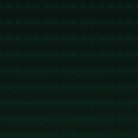
登霍尔泽提到，杜兰特在全明星赛事之后展现出的专注度与
提高的竞技水准，说明了这位球星依然是联盟中最强的得分
手之一**。