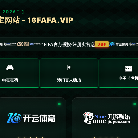
澳门威斯尼斯
服
单独
新闻
澳
电子游戏
务
服务
中心
游