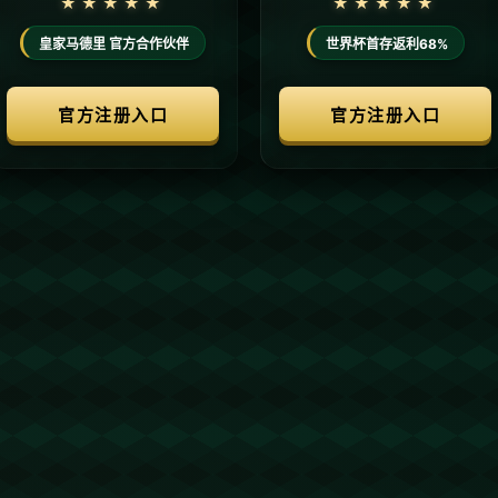
快
船
，
细
节
放
大