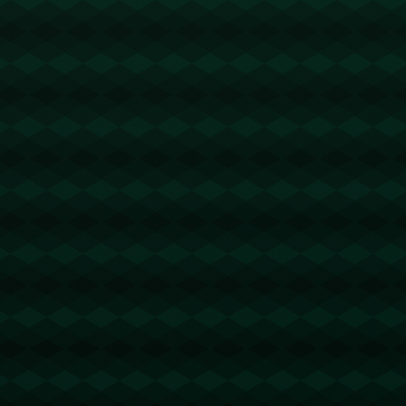
**战术执行力是骑士队致胜的关键**。骑士队主教练在
失误以制造得分机会。骑士队利用这一洞察，在比赛开始
快船队核心得分手的发挥，迫使对方进行难度较高的进攻
给骑士队带来了更多的反击机会。