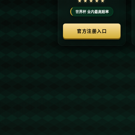
骑
士
主
场
战
胜
首页
骑士主场战胜快船，细节放大揭示胜因.