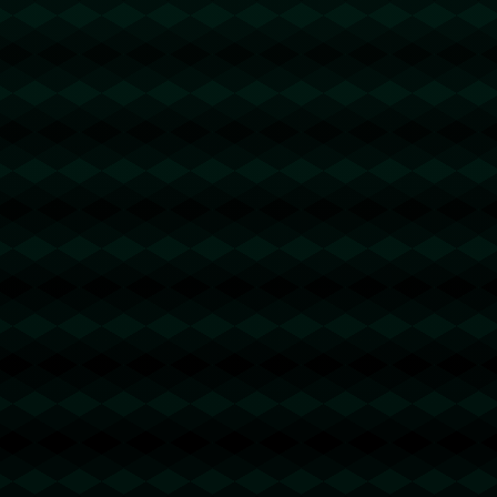
**球员表现同样是骑士队胜利的重要因素**。骑士队的
数据。从比赛一开始，他就以敏锐的洞察力与精准的传球
借出色的投篮手感与坚韧的篮板争夺能力，为球队进攻与
击，这种默契协作无疑是他们获胜的必要条件。