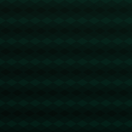
重磅微视频丨总书记心系的“头等大事”.
勇士轻取马刺，6人出色发挥，4人表现
及格，3人低迷.