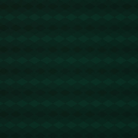
**骑士主场战胜快船，细节放大揭示胜因**