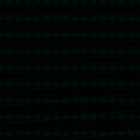
订阅我们的服务
首页
关于我们
服务
团队