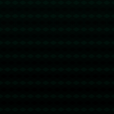
2+7+7詹姆斯准三双，灰
熊坐收大礼.
2026-02-08
推荐新闻
K-圖拉姆：博格巴是偶像 其次是維埃拉 被其多變
發型與才華吸引.
友谊赛-姆巴佩点射帕瓦尔双响 法国4-1苏格兰.
2+7+7詹姆斯准三双，灰熊坐收大礼.