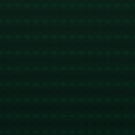
剧性和悬念，让球迷们的心跳随之跳动。无论胜负，这样的
比赛总能激发出球员的**最佳状态**，也让球迷们得以见
证足球那份永恒的魅力。