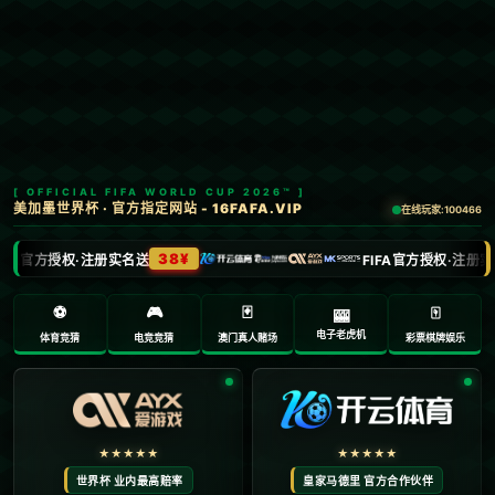
17735788284
admin@ladomicilo.com
抛
开
荣
誉
不
谈
，
梅
西
和
马