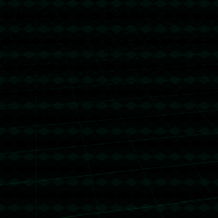
首页
关于我们
服务
团队
新闻中心
联系我们