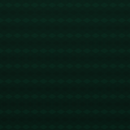
论心理素质与领导力，尽管梅西有时被批评在国家队的重要
比赛中表现不如俱乐部时期，但**他的坚持与各项突破性记
录早已证明了一切**。他在球场上低调谦逊，但仍然能够通
过个人魅力和表现影响整支球队的士气与表现。
马拉多纳则相反，以其张扬的个性和决策能力著称。他在球
场上的领导力往往通过情绪激发全队士气，无论是在那不勒
斯还是阿根廷国家队，他总能在关键时刻挺身而出。
**体能与全能性：**
梅西的全场能力以及体能是顶级的，他的职业生涯中极少受
到严重伤病影响，这也来自于他的训练、自律与科学管理。
这样的体能素质让他得以在长时间内保持顶尖状态，多次单
赛季打进超过50球。
而马拉多纳的踢球年代不同，当时的场地、规则和医学条件
限制，这样的现象更为少见。然而，尽管面临一些伤病问