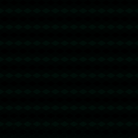
重磅微视频丨总书记心系的“头等大事”.
勇士轻取马刺，6人出色发挥，4人表现及格，3人
低迷.
订阅新闻通讯
随时了解我们的最新动态！订阅我们的时事通讯即可收到独
家内容和特别优惠。
订阅我们的服务