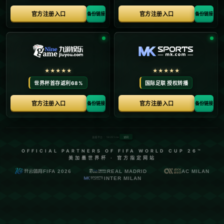
拉
多
纳
谁
的
个
人
纯
实
力
更
强
？
[
2
]
.
首页
抛开荣誉不谈，梅西和马拉多纳谁的个人纯实力更强？
[2].