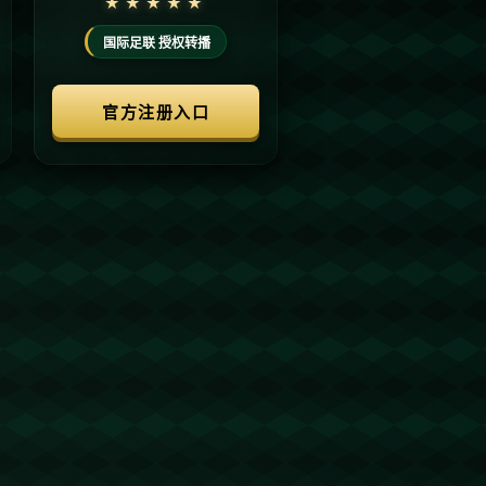
援
！
球
迷
调
侃
：