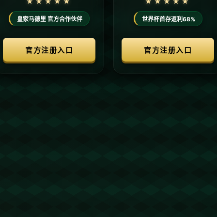
郎
，
哈
登
喜
迎
强
组
诞
生
.
强病号二人组诞生.