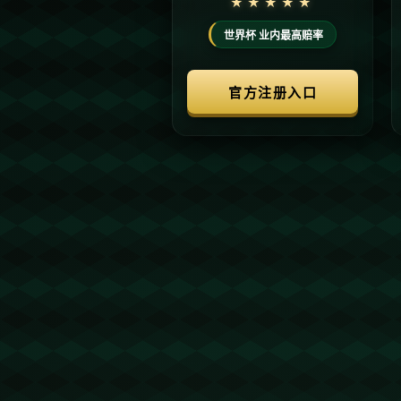
快
船
签
约
状
元
最
强
病
号
二
人
首页
快船签约状元郎，哈登喜迎强援！球迷调侃：最