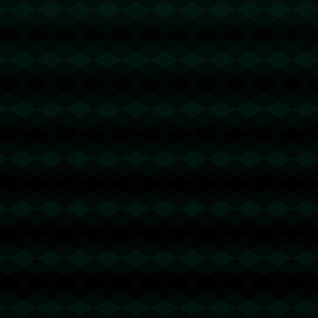
“最强病号二人组”这一调侃之词，虽然在球迷间流传，但
能否真正转化为场上的竞争力。然而，有趣的是，这种调
季以全新的姿态回归赛场。
**案例分析**
类似情况在其他球队中也曾上演。例如，金州勇士的斯蒂芬
的努力与队医的帮助，逐渐恢复了巅峰状态，并带领勇士
只要给予适当的时间与资源，这对被称作“病号”的二人组*
**总结**
在漫长的赛季征途上，伤病不可避免，但如何管理好球员
战。快船的此次签约无疑为他们的未来增添了无限可能。有
诅咒，成为下一个王朝，在未来的比赛中，答案即将揭晓