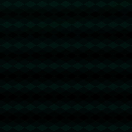
背后的关切不言而喻。球迷们担心的是快船的纸面实力
侃中也藏着球迷们的期待：期盼这两位球星能够在新赛
·库里，早年同样因为伤病而受到质疑，但他通过自己
两次登顶总冠军。这一案例让快船和他们的球迷坚信，
*哈登和状元郎**，同样能够创造奇迹。
的健康、提升他们的表现能力，才是球队管理的真正挑
了**哈登**的经验与新援的天赋，这支球队能否打破
。