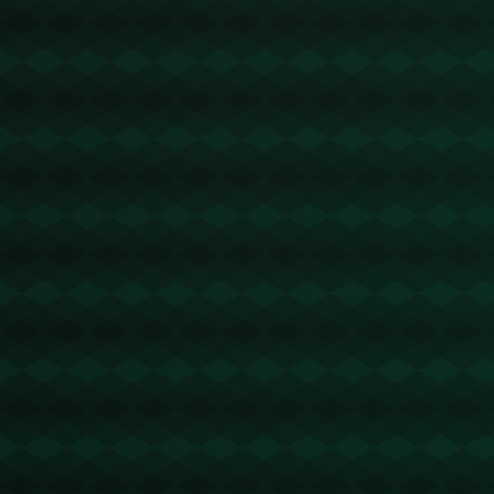
最新文章
K-圖拉姆：博格巴是偶
像 其次是維埃拉 被其多
變發型與才華吸引.
2026-02-09
友谊赛-姆巴佩点射帕瓦
尔双响 法国4-1苏格兰.
2026-02-09