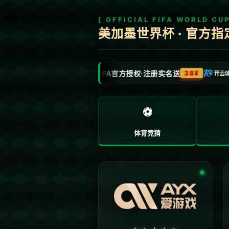
17735788284
admin@ladomicilo.com
首
关于
页
pg