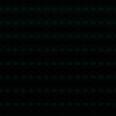
2+7+7詹姆斯准三双，灰
熊坐收大礼.
2026-02-08
推荐新闻
K-圖拉姆：博格巴是偶像 其次是維埃拉 被其多變
發型與才華吸引.
友谊赛-姆巴佩点射帕瓦尔双响 法国4-1苏格兰.