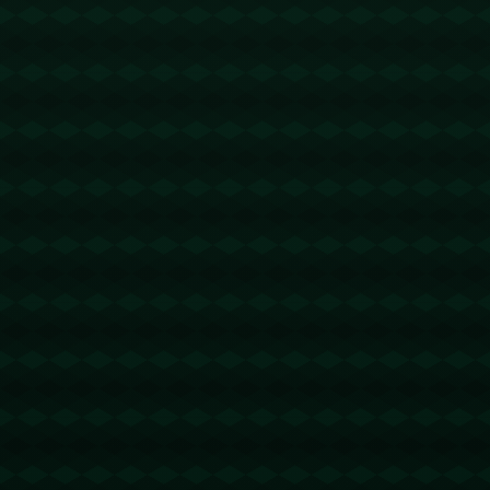
本文关键词:
澳门威斯尼斯pg电子游戏