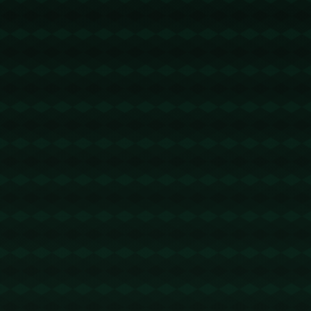
**观战台：利物浦恶战纽卡+曼城火拼热刺 巴萨马竞硬碰硬
**
在世界足坛，激烈的对抗总是让观众热血沸腾，其中利物浦
对阵纽卡斯尔，曼城对战热刺，以及巴塞罗那对抗马德里竞
技的比赛尤为吸引眼球。这些比赛不仅关乎积分，也关乎各
球队的策略和智慧。在这里，我们将深入探讨这几场焦点对
决背后的战术与故事。
**利物浦恶战纽卡**：*英超豪门之间的较量*
利物浦和纽卡斯尔的比赛总是备受瞩目，尤其是在目前的赛
季中，两队都为争取更高的联赛排名而奋力拼搏。**利物浦
**凭借强大的攻击线而常常在比赛中占据上风，然而最近的
伤病问题也给球队的表现带来了不小的挑战。纽卡斯尔则依
靠顽强的防守和快速反击在强队间站稳了脚跟，此番对决可