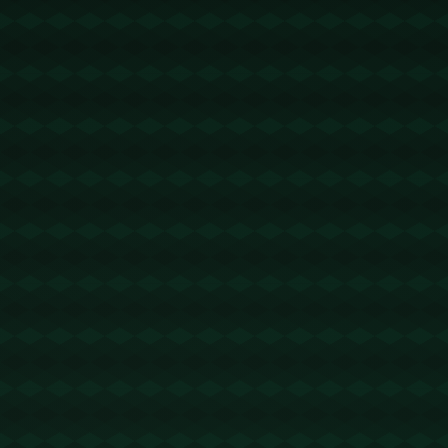
谓“矛与盾”的碰撞。
**曼城火拼热刺**：*技战术的巅峰对决*
当曼城遭遇热刺，比赛必定是高水平的控球与反击之间的博
弈。曼城以其复杂的控球战术和精准的传导而著称，而热刺
则更倾向于高效的反击战术。**曼城**的主教练瓜迪奥拉
擅长变阵，他的战术调整能力将是本场比赛的关键。同时，
热刺凭借其坚不可摧的防线和出色前锋，如凯恩的灵活走
位，将在比赛中寻找每一个突破机会。过往交锋记录显示，
两队从未有一方绝对占优，本次较量将是技战术之间的巅峰
对话。