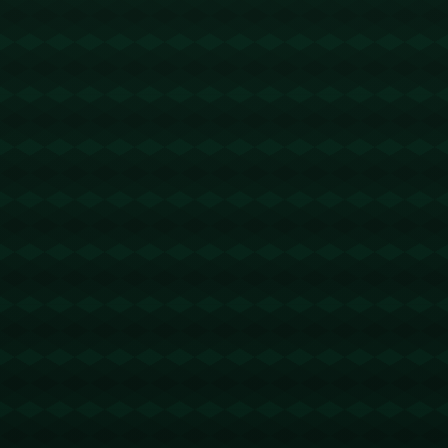
在过往的比赛记录中，**利物浦对纽卡斯尔**的胜率极
高，但最近5场比赛中纽卡斯尔逼平甚至小胜的记录不容小
觑；**曼城与热刺**曾在2021年英联杯决赛对战，曼城最
终以1:0险胜，这样的战术较量每次都决定于细节；而**巴
萨与马竞**的交锋中，虽然巴萨占优，但近几个赛季随着人
员的更迭和打法的演变，马竞多次给巴萨制造麻烦。
综合以上分析，三场比赛都将是足球战术的饕餮盛宴。球迷
们不妨放眼全局，细心品味每个瞬间的精彩对抗，让我们拭
目以待这些焦点对决所带来的足球魅力。