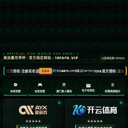
17735788284
admin@ladomicilo.com