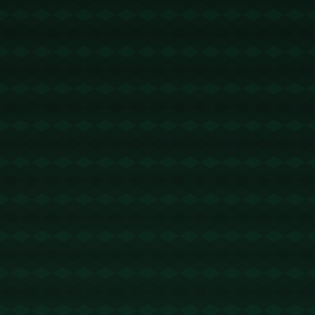
容，不惜一掷千金。近年来，扎卡里亚，尤文图斯的一名关
键中场，就成为了众多俱乐部争相竞购的对象。最新的消息
显示，*摩纳哥和西汉姆联*已经开始就扎卡里亚的转会展开
密切谈判。作为一名经验丰富的中场球员，扎卡里亚的加入
无疑会给任何球队带来巨大的实力提升。
扎卡里亚之所以受到如此广泛的关注，不仅仅因为他在尤文
图斯的出色表现，更因为他的战术适应能力和个人技术。在
尤文图斯效力期间，扎卡里亚展现了他在*控球、传球和防
守*方面的卓越能力。他在中场的统治力，是任何志在争冠
的球队都梦寐以求的。
**摩纳哥**在为自己未来的球队阵容进行规划时，将扎卡
里亚视为关键引援目标之一。摩纳哥以往对年轻且有潜力球
员的投资眼光独到，而扎卡里亚正符合这一策略。他们希望
借助扎卡里亚的中场控制力，提高球队的整体竞争力，进军
欧洲顶级赛事。