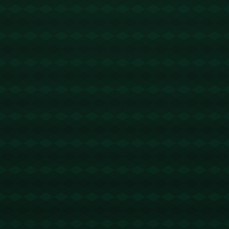
谈判过程中的一个关键角色无疑是**尤文图斯**。尤文必
须在合适的条件下，选择放行扎卡里亚同时获取丰厚的转会
收益。过去，即便是在巨头林立的意甲联赛中，尤文图斯也