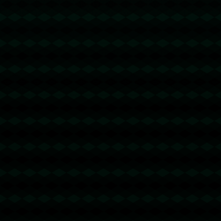
2+7+7詹姆斯准三双，灰
熊坐收大礼.
2026-02-08
推荐新闻
K-圖拉姆：博格巴是偶像 其次是維埃拉 被其多變
發型與才華吸引.
友谊赛-姆巴佩点射帕瓦尔双响 法国4-1苏格兰.
2+7+7詹姆斯准三双，灰熊坐收大礼.