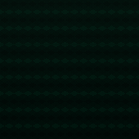
类别
健康保险
汽车保险
房屋保险
人寿保险
旅行保险